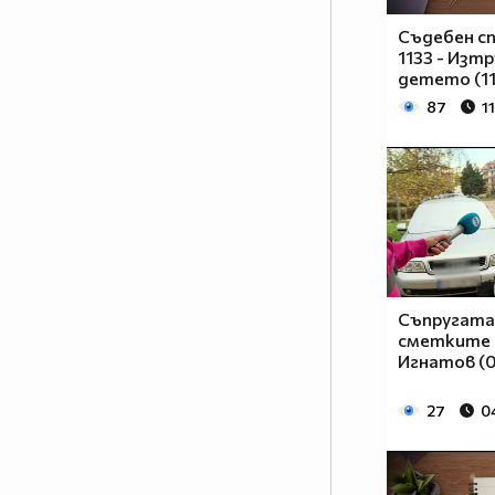
Съдебен сп
1133 - Изт
детето (11
87
1
Съпругата
сметките 
Игнатов (0
27
0