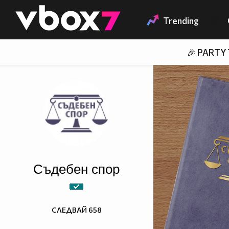
Member of
👾
Trending
🎉 PARTY
Съдебен спор
СЛЕДВАЙ
658