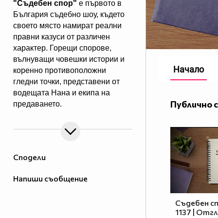
"Съдебен спор"
е първото в
България съдебно шоу, където
своето място намират реални
правни казуси от различен
характер. Горещи спорове,
вълнуващи човешки истории и
Начало
коренно противоположни
гледни точки, представени от
водещата Нана и екипа на
Публично 
предаването.
"Съдебен спор" - събота и
неделя, 11.00 ч., по Нова.
Eпизодите на предаването може
да гледате и в
Сподели
Напиши съобщение
Съдебен сп
1137 | Отг