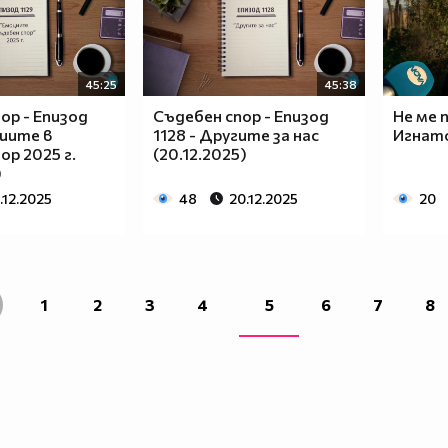
45:25
45:38
ор - Епизод
Съдебен спор - Епизод
Не ме 
циите в
1128 - Другите за нас
Игнато
ор 2025 г.
(20.12.2025)
)
.12.2025
48
20.12.2025
20
1
2
3
4
5
6
7
8