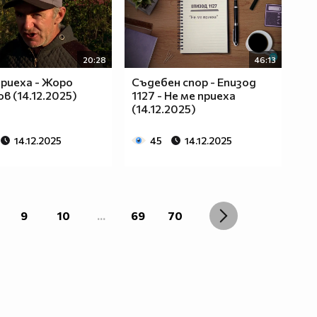
20:28
46:13
приеха - Жоро
Съдебен спор - Епизод
в (14.12.2025)
1127 - Не ме приеха
(14.12.2025)
14.12.2025
45
14.12.2025
9
10
...
69
70