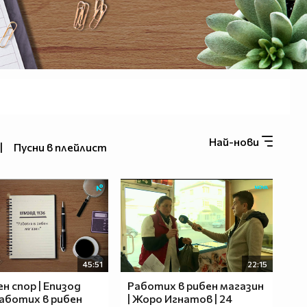
Най-нови
|
Пусни в плейлист
45:51
22:15
н спор | Епизод
Работих в рибен магазин
 Работих в рибен
| Жоро Игнатов | 24