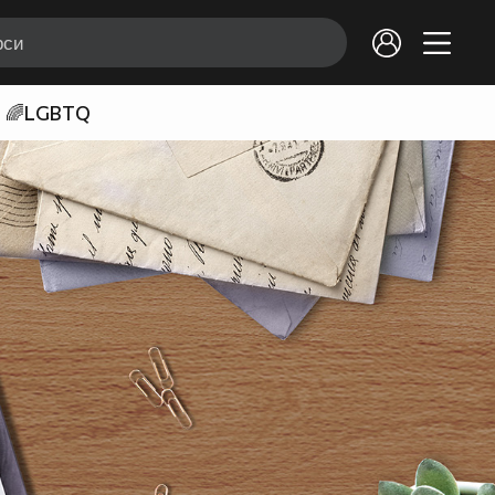
🌈LGBTQ