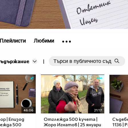
Плейлисти
Любими
съдържание
|
46:06
21:17
ор | Епизод
Отглежда 500 кучета |
Съдебе
лежда 500
Жоро Игнатов | 25 януари
1136 |