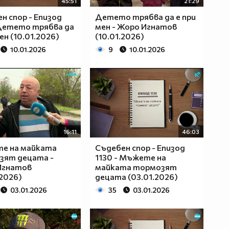
45:51
21:29
н спор - Епизод
Детето трябва да е при
 Детето трябва да
мен - Жоро Игнатов
ен (10.01.2026)
(10.01.2026)
10.01.2026
9
10.01.2026
16:11
46:03
е на майката
Съдебен спор - Епизод
зят децата -
1130 - Мъжете на
Игнатов
майката тормозят
.2026)
децата (03.01.2026)
03.01.2026
35
03.01.2026