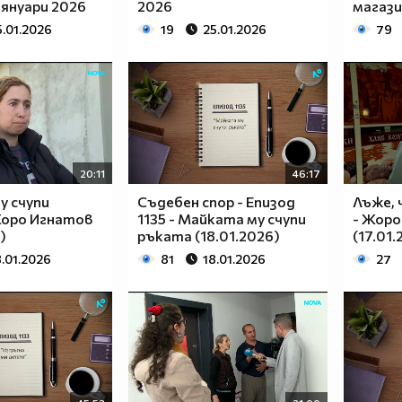
 януари 2026
2026
магази
5.01.2026
19
25.01.2026
79
20:11
46:17
у счупи
Съдебен спор - Епизод
Лъже, 
Жоро Игнатов
1135 - Майката му счупи
- Жоро
)
ръката (18.01.2026)
(17.01.
8.01.2026
81
18.01.2026
27