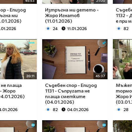
45:53
21:00
ор - Епизод
Изтръгна ми детето -
Съдебе
ръгна ми
Жоро Игнатов
1132 -
.01.2026)
(11.01.2026)
е при м
1.01.2026
24
11.01.2026
82
20:11
45:37
 не плаща
Съдебен спор - Епизод
Мъжет
- Жоро
1131 - Съпругата не
тормо
4.01.2026)
плаща сметките
Жоро 
(04.01.2026)
(03.01
4.01.2026
82
04.01.2026
28