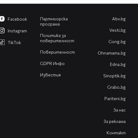
Партньорска
Abv.bg
Facebook
програма
Vesti.bg
Instagram
Политика за
поверителност
Gong.bg
TikTok
Поверителност
Оhnamama.bg
GDPR Инфо
Edna.bg
Известия
Sinoptik.bg
Grabo.bg
Pariteni.bg
За нас
За реклама
Контакт