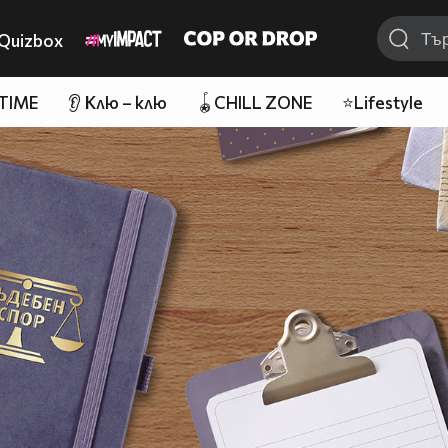
Quizbox
 TIME
👂 Клю – клю
🪀CHILL ZONE
⭐Lifestyle