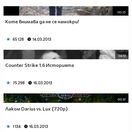
00:25
Коте внимава да не се намокри!
65 128
14.03.2013
04:13
Counter Strike 1.6 Историята
75 298
16.03.2013
00:37
Лаком Darius vs. Lux {720p}
1 134
16.03.2013