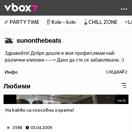
Member of
👾
🎉 PARTY TIME
👂 Клю – клю
🪀CHILL ZONE
⭐Li
sunonthebeats
Здравейте! Добре дошли в моя профил,имам най-
различни клипове------> Дано да сте се забавлявали. :)
Инфо
СЛЕДВАЙ
2
Любими
04:05
На какво са способни хората!
3 598
03.04.2009