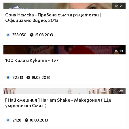
04:01
Соня Немска - Правена съм за ръцете ти |
Официално видео, 2013
358 050
15.03.2013
02:23
100 Кила и Куката - Tv7
82 513
19.03.2013
00:29
[ Най смешния ] Harlem Shake - Македония ( Ще
умрете от Смях )
2 128
18.03.2013