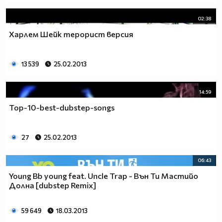
02:38
Харлем Шейк терорист версия
13 539
25.02.2013
14:59
Top-10-best-dubstep-songs
27
25.02.2013
06:43
Young Bb young feat. Uncle Trap - Вън Ти Мастийо
Долна [dubstep Remix]
59 649
18.03.2013