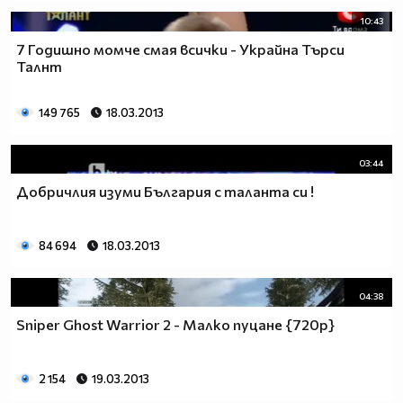
10:43
7 Годишно момче смая всички - Украйна Търси
Талнт
149 765
18.03.2013
03:44
Добричлия изуми България с таланта си !
84 694
18.03.2013
04:38
Sniper Ghost Warrior 2 - Малко пуцане {720p}
2 154
19.03.2013