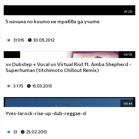
01:20
5 начина по които не трябва да учите
31 015
30.09.2012
04:05
»» Dubstep + Vocal «« Virtual Riot ft. Amba Shepherd -
Superhuman (titchimoto Chillout Remix)
3 775
15.03.2013
04:44
Yves-larock-rise-up-dub-reggae-d
13
25.02.2013