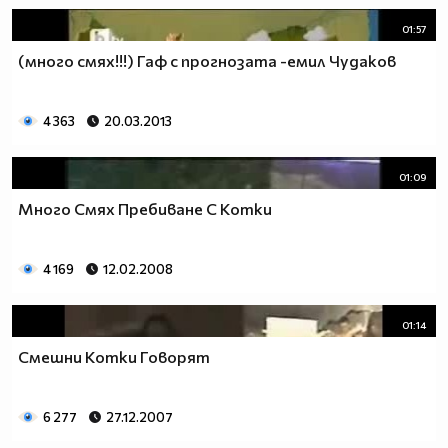
01:57
(много смях!!!) Гаф с прогнозата -емил Чудаков
4 363
20.03.2013
01:09
Много Смях Пребиване С Котки
4 169
12.02.2008
01:14
Смешни Котки Говорят
6 277
27.12.2007