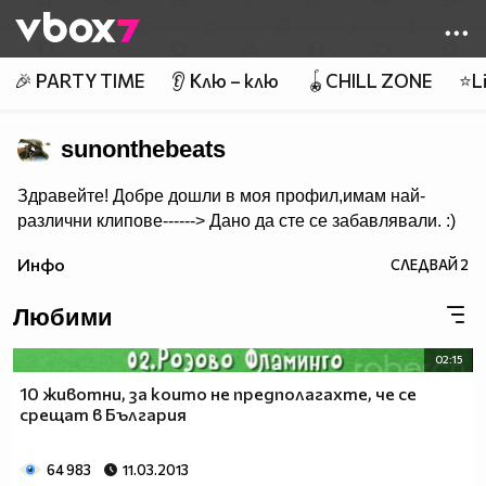
Member of
👾
🎉 PARTY TIME
👂 Клю – клю
🪀CHILL ZONE
⭐Li
sunonthebeats
Здравейте! Добре дошли в моя профил,имам най-
различни клипове------> Дано да сте се забавлявали. :)
Инфо
СЛЕДВАЙ
2
Любими
02:15
10 животни, за които не предполагахте, че се
срещат в България
64 983
11.03.2013