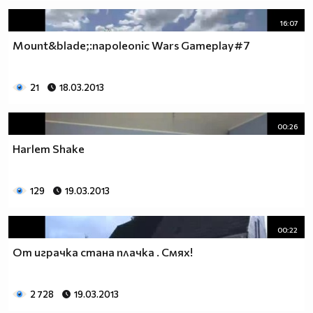
16:07
Mount&blade;:napoleonic Wars Gameplay#7
21
18.03.2013
00:26
Harlem Shake
129
19.03.2013
00:22
От играчка стана плачка . Смях!
2 728
19.03.2013