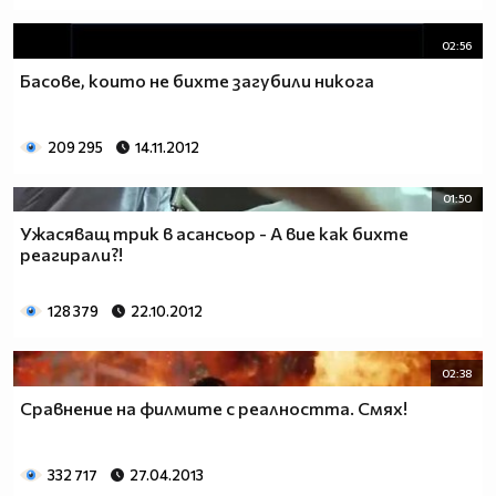
02:56
Басове, които не бихте загубили никога
209 295
14.11.2012
01:50
Ужасяващ трик в асансьор - А вие как бихте
реагирали?!
128 379
22.10.2012
02:38
Сравнение на филмите с реалността. Смях!
332 717
27.04.2013