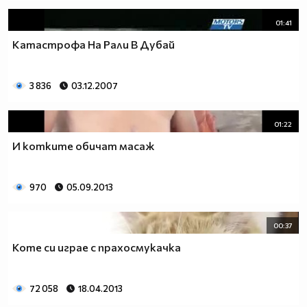
01:41
Катастрофа На Рали В Дубай
3 836
03.12.2007
01:22
И котките обичат масаж
970
05.09.2013
00:37
Коте си играе с прахосмукачка
72 058
18.04.2013