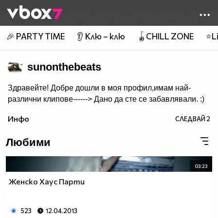
Member of
👾
🎉 PARTY TIME
👂 Клю – клю
🪀CHILL ZONE
⭐Li
sunonthebeats
Здравейте! Добре дошли в моя профил,имам най-
различни клипове------> Дано да сте се забавлявали. :)
Инфо
СЛЕДВАЙ
2
Любими
03:23
Женско Хаус Парти
523
12.04.2013