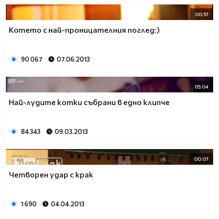
00:57
Котето с най-проницателния поглед:)
90 067
07.06.2013
05:04
Най-лудите котки събрани в едно клипче
84 343
09.03.2013
00:07
Четворен удар с крак
1 690
04.04.2013