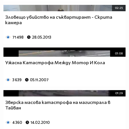
02:25
Зловещо убийство на съквартирант - Скрита
камера
71 498
28.05.2013
01:08
Ужасна Катастрофа Между Мотор И Кола
3 639
05.11.2007
01:29
Зверска масова катастрофа на магистрала в
Тайван
4 360
14.02.2010