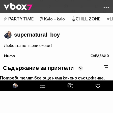
Member of
👾
🎉 PARTY TIME
👂 Клю – клю
🪀CHILL ZONE
⭐Li
supernatural_boy
Любовта не търпи окови !
Инфо
СЛЕДВАЙ
0
Съдържание за приятели
Потребителят все още няма качено съдържание.