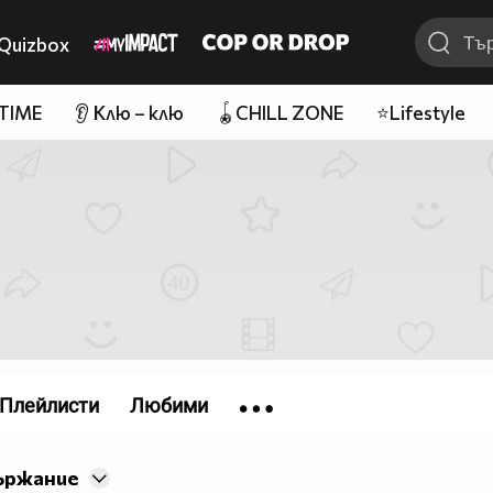
Quizbox
 TIME
👂 Клю – клю
🪀CHILL ZONE
⭐Lifestyle
Плейлисти
Любими
ържание