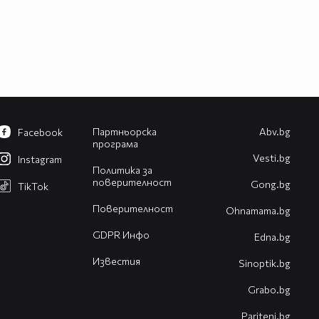
Партньорска
Abv.bg
Facebook
програма
Vesti.bg
Instagram
Политика за
поверителност
Gong.bg
TikTok
Поверителност
Оhnamama.bg
GDPR Инфо
Edna.bg
Известия
Sinoptik.bg
Grabo.bg
Pariteni.bg