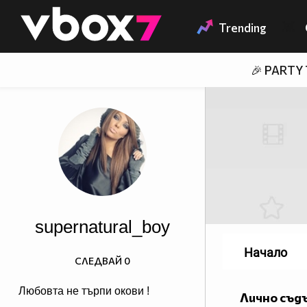
Member of
👾
Trending
🎉 PARTY
supernatural_boy
Начало
СЛЕДВАЙ
0
Любовта не търпи окови !
Лично съд