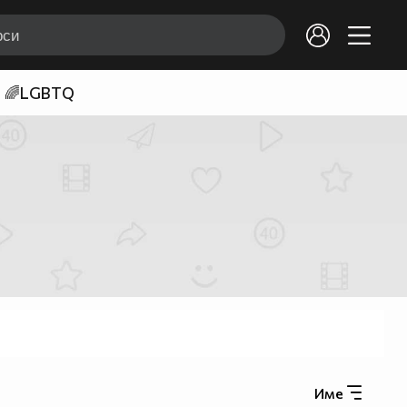
🌈LGBTQ
Име