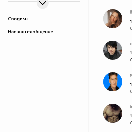
i
Сподели
1
Напиши съобщение
1
1
t
1