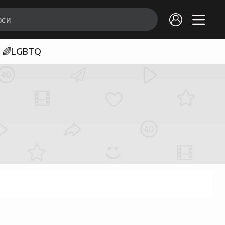
🌈LGBTQ