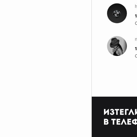
1
n
1