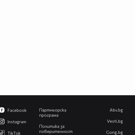
Партньорска
Abv.bg
Facebook
програма
Vesti.bg
Instagram
Политика за
поверителност
Gong.bg
TikTok