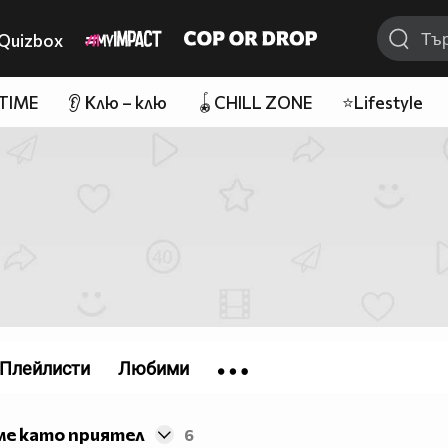
Quizbox
 TIME
👂 Клю – клю
🪀CHILL ZONE
⭐Lifestyle
Плейлисти
Любими
ме като приятел
6