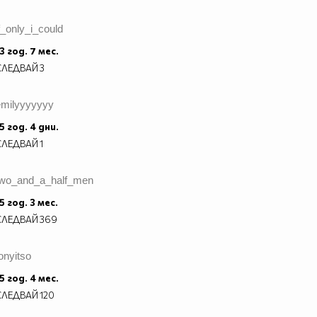
f_only_i_could
3 год. 7 мес.
СЛЕДВАЙ
3
emilyyyyyyy
5 год. 4 дни.
СЛЕДВАЙ
1
two_and_a_half_men
5 год. 3 мес.
СЛЕДВАЙ
369
onyitso
5 год. 4 мес.
СЛЕДВАЙ
120