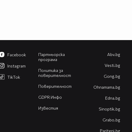
Партньорска
Abv.bg
Facebook
програма
Vesti.bg
Instagram
Политика за
поверителност
Gong.bg
TikTok
Поверителност
Оhnamama.bg
GDPR Инфо
Edna.bg
Известия
Sinoptik.bg
Grabo.bg
Pariteni.bg