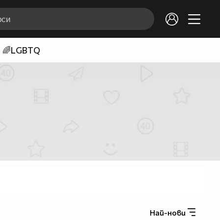
🌈LGBTQ
Най-нови