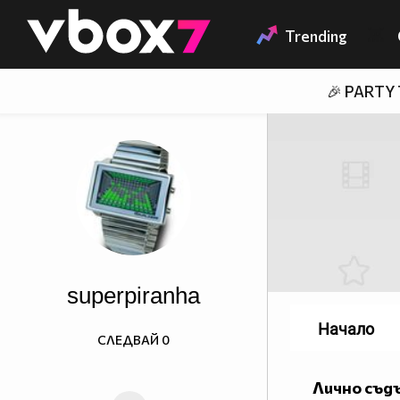
Member of
👾
Trending
🎉 PARTY
superpiranha
Начало
СЛЕДВАЙ
0
Лично съд