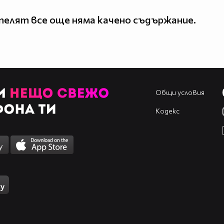
елят все още няма качено съдържание.
Общи условия
Кодекс