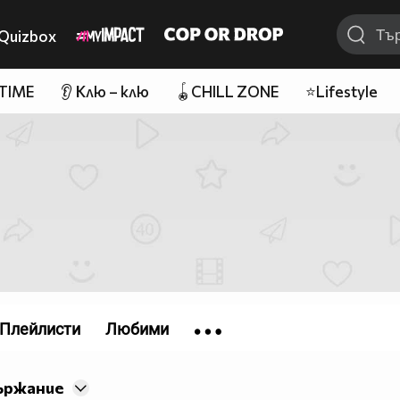
Quizbox
 TIME
👂 Клю – клю
🪀CHILL ZONE
⭐Lifestyle
Плейлисти
Любими
ържание