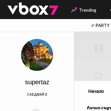
Member of
👾
Trending
🎉 PARTY
supertaz
Начало
СЛЕДВАЙ
0
Лично съд