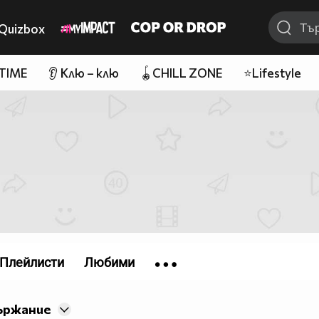
Quizbox
 TIME
👂 Клю – клю
🪀CHILL ZONE
⭐Lifestyle
Плейлисти
Любими
ържание