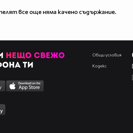
елят все още няма качено съдържание.
Общи условия
Кодекс