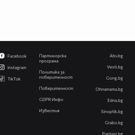
Партньорска
Abv.bg
Facebook
програма
Vesti.bg
Instagram
Политика за
поверителност
Gong.bg
TikTok
Поверителност
Оhnamama.bg
GDPR Инфо
Edna.bg
Известия
Sinoptik.bg
Grabo.bg
Pariteni.bg