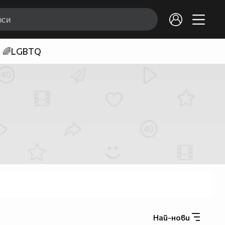
🌈LGBTQ
Най-нови