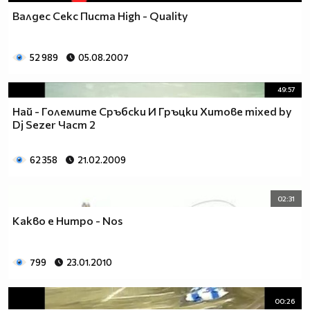
Валдес Секс Писта High - Quality
52 989
05.08.2007
49:57
Най - Големите Сръбски И Гръцки Хитове mixed by
Dj Sezer Част 2
62 358
21.02.2009
02:31
Какво е Нитро - Nos
799
23.01.2010
00:26