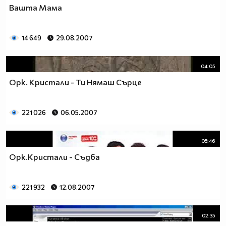
Вашта Мама
14 649
29.08.2007
04:05
Орк. Кристали - Ти Нямаш Сърце
221 026
06.05.2007
05:46
Орк.Кристали - Съдба
221 932
12.08.2007
02:35