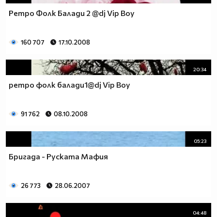
Ретро Фолк Балади 2 @dj Vip Boy
160 707
17.10.2008
20:34
ретро фолк балади1@dj Vip Boy
91 762
08.10.2008
05:23
Бригада - Руската Мафия
26 773
28.06.2007
04:48