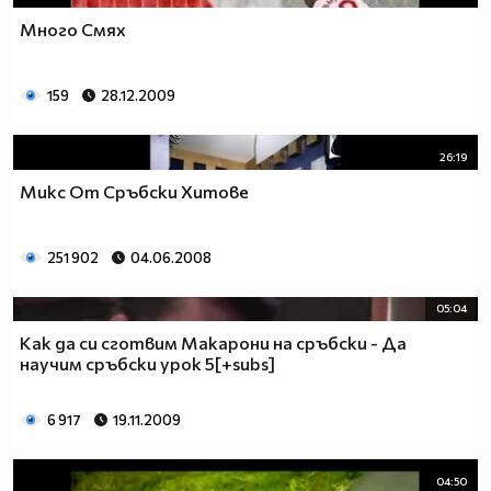
Много Смях
159
28.12.2009
26:19
Микс От Сръбски Хитове
251 902
04.06.2008
05:04
Как да си сготвим Макарони на сръбски - Да
научим сръбски урок 5[+subs]
6 917
19.11.2009
04:50