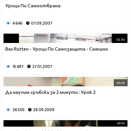
Уроци По Самоотбрана
4 646
07.09.2007
02:30
Bas Rutten - Уроци По Самозащита - Смешно
15 487
27.01.2007
03:29
Да научим сръбски за 2 минути : Урок 2
26 505
29.09.2009
03:10