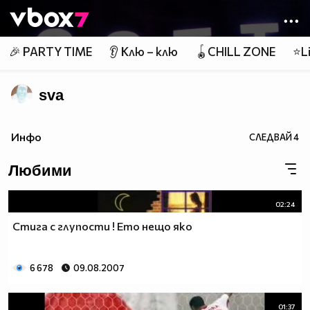
Member of
👾
🎉 PARTY TIME
👂 Клю – клю
🪀CHILL ZONE
⭐Li
sva
Инфо
СЛЕДВАЙ
4
Любими
02:24
Стига с глупости ! Ето нещо яко
6 678
09.08.2007
01:37