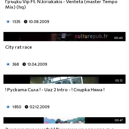
Гръцки Vip Ft. N.kiriakakis - Venteta (master Tempo
Mix) (hq)
1 535
10.08.2009
00:40
City rat race
368
13.04.2009
02:12
! Руската Сила ! - Uaz 2 Intro - ! Спирка Няма !
1 850
02.12.2009
00:47