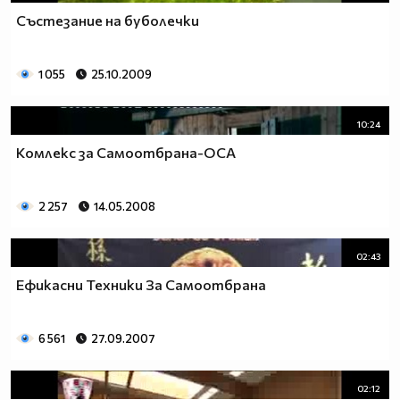
Състезание на буболечки
1 055
25.10.2009
10:24
Комлекс за Самоотбрана-ОСА
2 257
14.05.2008
02:43
Ефикасни Техники За Самоотбрана
6 561
27.09.2007
02:12