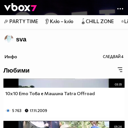
Member of
👾
🎉 PARTY TIME
👂 Клю – клю
🪀CHILL ZONE
⭐Li
sva
Инфо
СЛЕДВАЙ
4
Любими
03:35
10x10 Ето Това е Машина Tatra Offroad
5 763
17.11.2009
05:26