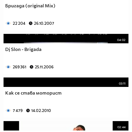
Бригада (original Mix)
22 204
26.10.2007
04:02
Dj Slon - Brigada
269 361
25.11.2006
03:11
Как се става моторист
7 479
14.02.2010
02:44