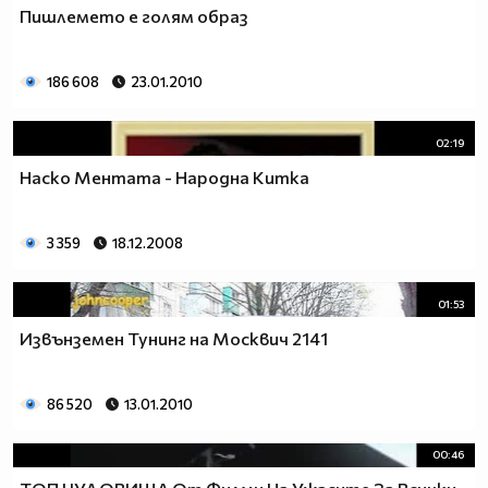
Пишлемето е голям образ
186 608
23.01.2010
02:19
Наско Ментата - Народна Китка
3 359
18.12.2008
01:53
Извънземен Тунинг на Москвич 2141
86 520
13.01.2010
00:46