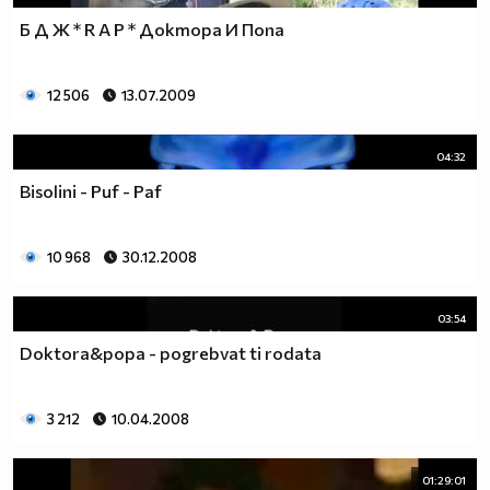
Б Д Ж * R A P * Доктора И Попа
12 506
13.07.2009
04:32
Bisolini - Puf - Paf
10 968
30.12.2008
03:54
Doktora&popa - pogrebvat ti rodata
3 212
10.04.2008
01:29:01