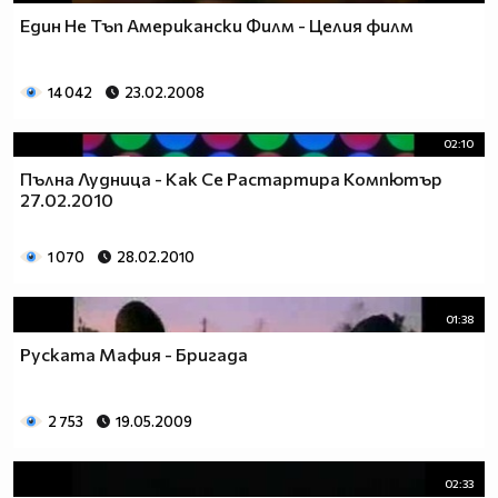
Един Не Тъп Американски Филм - Целия филм
14 042
23.02.2008
02:10
Пълна Лудница - Как Се Растартира Компютър
27.02.2010
1 070
28.02.2010
01:38
Руската Мафия - Бригада
2 753
19.05.2009
02:33