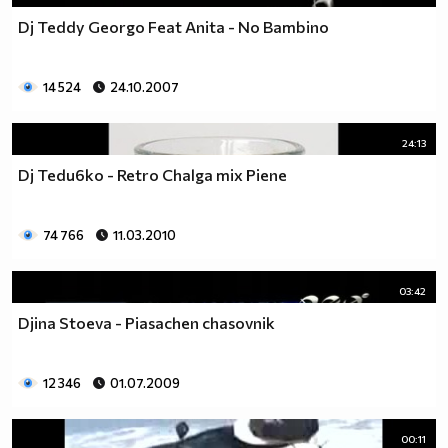
Dj Teddy Georgo Feat Anita - No Bambino
14 524
24.10.2007
24:13
Dj Tedu6ko - Retro Chalga mix Piene
74 766
11.03.2010
03:42
Djina Stoeva - Piasachen chasovnik
12 346
01.07.2009
00:11