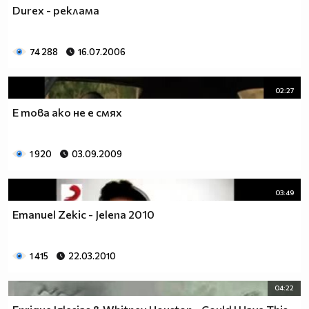
Durex - реклама
74 288
16.07.2006
02:27
E това ако не е смях
1 920
03.09.2009
03:49
Emanuel Zekic - Jelena 2010
1 415
22.03.2010
04:22