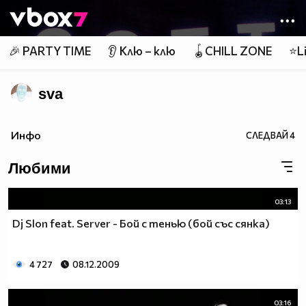
Member of
👾
🎉 PARTY TIME
👂 Клю – клю
🪀CHILL ZONE
⭐Li
sva
Инфо
СЛЕДВАЙ
4
Любими
03:13
Dj Slon feat. Server - Бой с тенью (бой със сянка)
4 727
08.12.2009
03:16