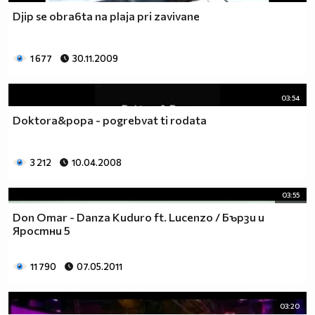
Djip se obra6ta na plaja pri zavivane
1 677
30.11.2009
03:54
Doktora&popa - pogrebvat ti rodata
3 212
10.04.2008
03:55
Don Omar - Danza Kuduro ft. Lucenzo / Бързи и
Яростни 5
11 790
07.05.2011
03:20