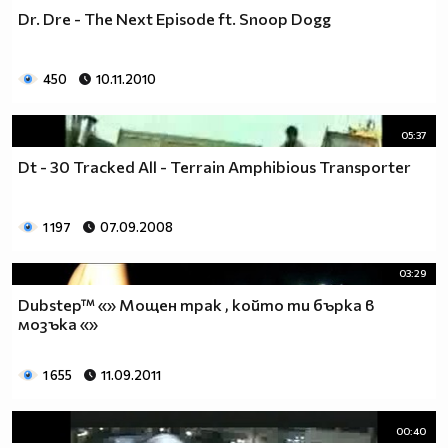
Dr. Dre - The Next Episode ft. Snoop Dogg
450
10.11.2010
05:37
Dt - 30 Tracked All - Terrain Amphibious Transporter
1 197
07.09.2008
03:29
Dubstep™ «» Мощен трак , който ти бърка в
мозъка «»
1 655
11.09.2011
00:40