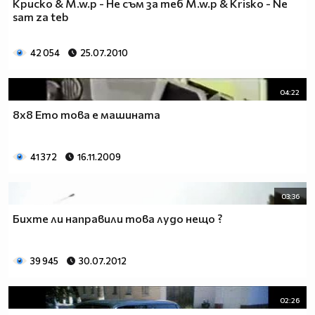
Криско & M.w.p - Не съм за теб M.w.p & Krisko - Ne
sam za teb
42 054
25.07.2010
04:22
8x8 Ето това е машината
41 372
16.11.2009
03:36
Бихте ли направили това лудо нещо ?
39 945
30.07.2012
02:26