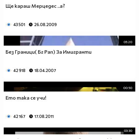
Ще караш Mерцедес ..а?
43 501
26.08.2009
05:20
Без Граници( Бг Рап) За Имигранти
42 918
18.04.2007
00:50
Ето така се учи!
42 167
17.08.2011
03:30