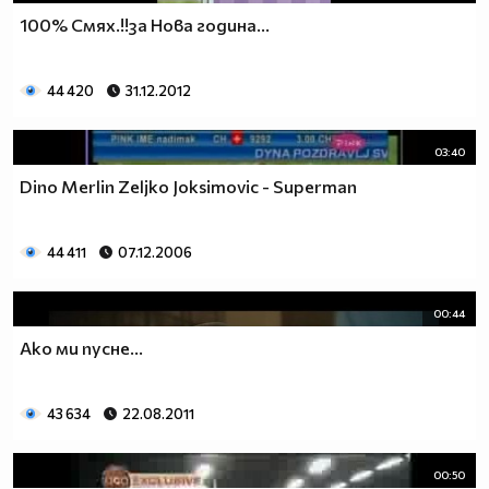
100% Смях.!!за Нова година...
44 420
31.12.2012
03:40
Dino Merlin Zeljko Joksimovic - Superman
44 411
07.12.2006
00:44
Ако ми пусне...
43 634
22.08.2011
00:50