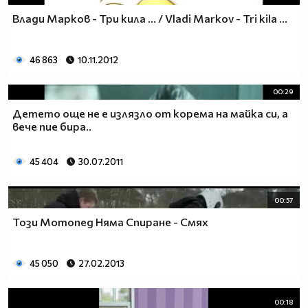
Влади Марков - Три кила ... / Vladi Markov - Tri kila ...
46 863
10.11.2012
00:29
Детето още не е излязло от корема на майка си, а
вече пие бира..
45 404
30.07.2011
00:57
Този Мотопед Няма Спиране - Смях
45 050
27.02.2013
00:18