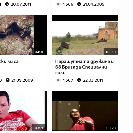
1
20.07.2011
1 586
21.04.2009
04:36
03:38
ки ли са
Парашутната дружина и
68 Бригада Специални
сили
0
21.09.2009
1 567
22.03.2011
03:20
03:23