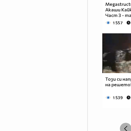
Megastruc
Акаши Кай
Част 3 - т
1 557
Този си на
на решето
1 539