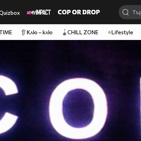
Quizbox
 TIME
👂 Клю – клю
🪀CHILL ZONE
⭐Lifestyle