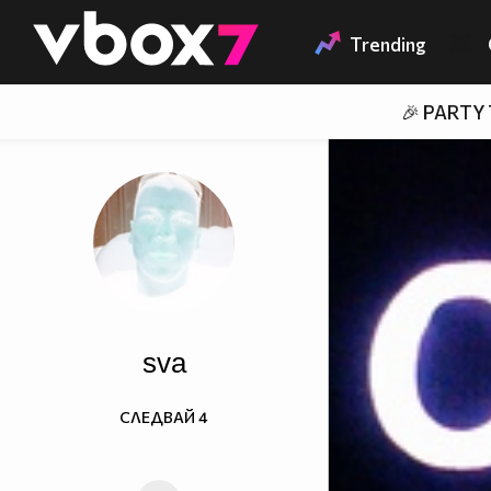
Member of
👾
Trending
🎉 PARTY
sva
СЛЕДВАЙ
4