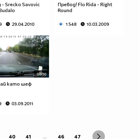
 - Srecko Savovic
Превод! Flo Rida - Right
 Budalo
Round
9
29.04.2010
1 548
10.03.2009
00:10
рай като шеф
9
03.09.2011
40
41
...
46
47