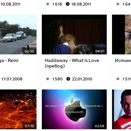
10.08.2011
1 618
18.08.2011
1 64
02:30
04:01
а - Remi
Haddaway - What Is Love
Истинс
(превод)
17.07.2008
1 580
22.01.2010
1 57
07:10
02:58