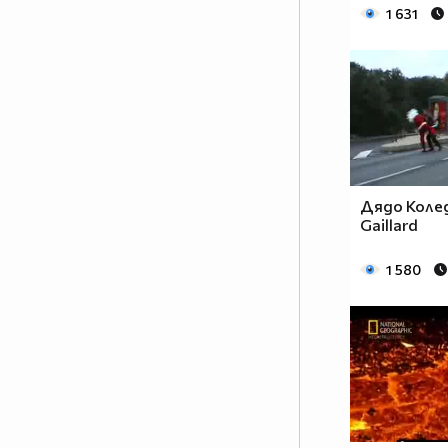
1 631
Дядо Колед
Gaillard
1 580