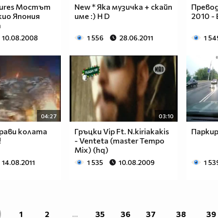
tures Мостът
New * Яка музичка + скайп
Превод
кио Япония
име :) H D
2010 -
а
10.08.2008
1 556
28.06.2011
1 54
04:27
03:10
прави колата
Гръцки Vip Ft. N.kiriakakis
Парки
!
- Venteta (master Tempo
Mix) (hq)
14.08.2011
1 535
10.08.2009
1 53
1
2
...
35
36
37
38
39