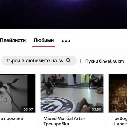
Плейлисти
Любими
|
Пусни в плейлист
03:07
03:50
дна промяна
Mixed Martial Arts -
Превод!
Тренировка
- Lane 