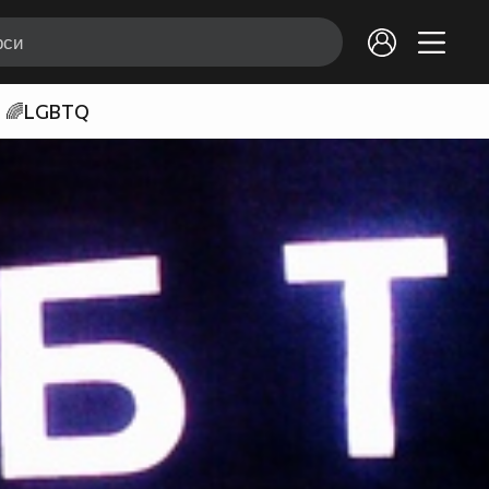
🌈LGBTQ