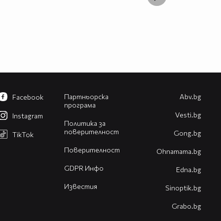
Партньорска
Abv.bg
Facebook
програма
Vesti.bg
Instagram
Политика за
поверителност
Gong.bg
TikTok
Поверителност
Оhnamama.bg
GDPR Инфо
Edna.bg
Известия
Sinoptik.bg
Grabo.bg