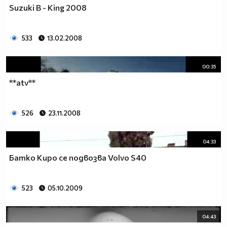
Suzuki B - King 2008
533
13.02.2008
00:35
**atv**
526
23.11.2008
04:33
Батко Киро се подвозва Volvo S40
523
05.10.2009
04:43