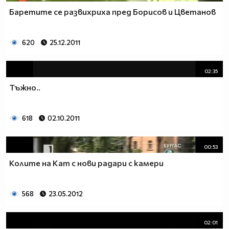
Баретите се развихриха пред Борисов и Цветанов
620
25.12.2011
02:35
Тъжно..
618
02.10.2011
00:53
Колите на Кат с нови радари с камери
568
23.05.2012
02:01