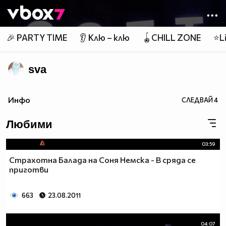
Member of
👾
🎉 PARTY TIME
👂 Клю – клю
🪀CHILL ZONE
⭐Li
sva
Инфо
СЛЕДВАЙ
4
Любими
03:59
Страхотна Балада на Соня Немска - В сряда се
приготви
663
23.08.2011
04:07