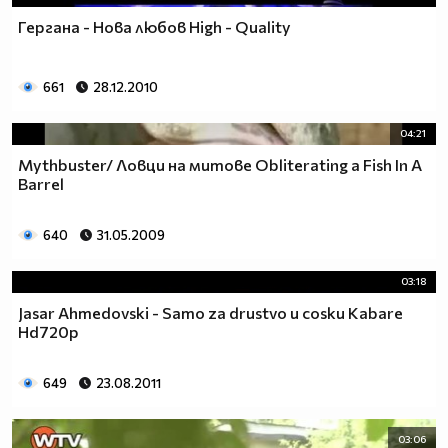
Гергана - Нова любов High - Quality
661
28.12.2010
04:21
Mythbuster/ Ловци на митове Obliterating a Fish In A
Barrel
640
31.05.2009
03:18
Jasar Ahmedovski - Samo za drustvo u cosku Kabare
Hd720p
649
23.08.2011
03:06