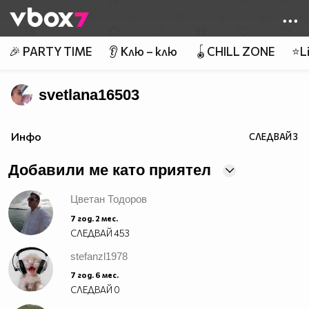
Member of
👾
🎉 PARTY TIME
👂 Клю – клю
🪀CHILL ZONE
⭐Li
svetlana16503
Инфо
СЛЕДВАЙ
3
Добавили ме като приятел
Цветан Тодоров
7 год. 2 мес.
СЛЕДВАЙ
453
stefanzl1978
7 год. 6 мес.
СЛЕДВАЙ
0