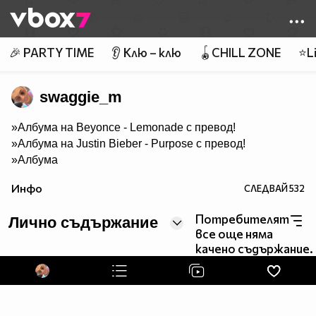
Member of
👾
🎉 PARTY TIME
👂 Клю – клю
🪀CHILL ZONE
⭐Li
swaggie_m
»
Албума на Beyonce - Lemonade с превод!
»
Албума на Justin Bieber - Purpose с превод!
»
Албума
на Adele - 25 с превод!
Инфо
СЛЕДВАЙ
532
»
Албума на Ariana Grande - Dangerous Woman с
превод!
Потребителят
»
Всичките ми истории от alle и vbox7 на едно
Лично съдържание
все още няма
място
качено съдържание.
»
sub and follow me here
►
youtube
|
ask
|
twitter
|
tumblr