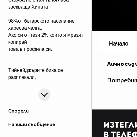
заекваща Хината
98%от бъгарското населание
харесва чалга.
Ако си от тези 2% които я мразят
копирай
Начало
това в профила си.
Лично съд
Tийнейджърите биха се
разплакали,
Потребит
ако видят Джъстин Бийбър на
покрива на ръба на
небостъргач, готов да скочи
всеки момент. Ако си от тези,
Сподели
които биха седяли отстрани с
пакет пуканки, крещейки
Напиши съобщение
"НАПРАВИ ЗАДНО САЛТО!!",
копирай това в профила си!