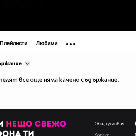
Плейлисти
Любими
ържание
елят все още няма качено съдържание.
Общи условия
Кодекс