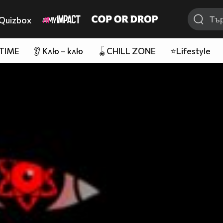
Quizbox
 TIME
👂 Клю – клю
🪀CHILL ZONE
⭐Lifestyle