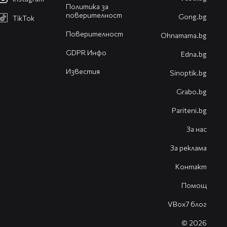
Политика за
поверителност
Gong.bg
TikTok
Поверителност
Оhnamama.bg
GDPR Инфо
Edna.bg
Известия
Sinoptik.bg
Grabo.bg
Pariteni.bg
За нас
За реклама
Контакт
Помощ
VBox7 блог
© 2026