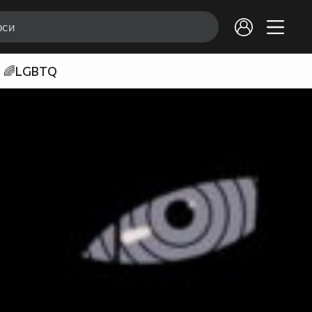
🌈LGBTQ