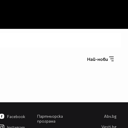
Най-нови
Партньорска
Abv.bg
Facebook
програма
Vesti.bg
Instagram