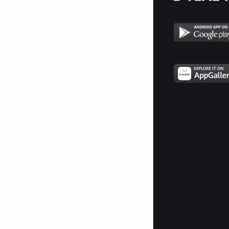
Каква тъпачка...
Не бъдете съпричастни към тази
глупост, борете се и не се
давайте на глупавите
фенове,които я 'творят'. Да това
е именно СасуКарин, която, пос
същество не е възможна и
никога няма да бъде, а тези
които вярват в нея са сляпи
психопати с болен мозък. Те не
знаят че Саске никога,никога,
НИКОГА не е харесвал и няма
да харесва кучки като Карин!
Ако сте съгласни с мен
копирайте това в профила си,
ако ли не - просто сте хора, за