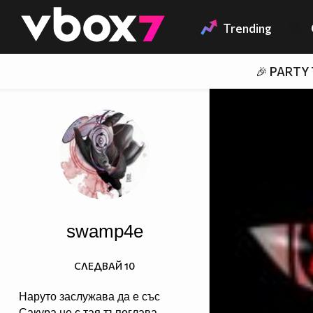
Member of
👾
Trending
🎉 PARTY
swamp4e
СЛЕДВАЙ
10
Наруто заслужава да е със
Сакура не с тая тъпоглава