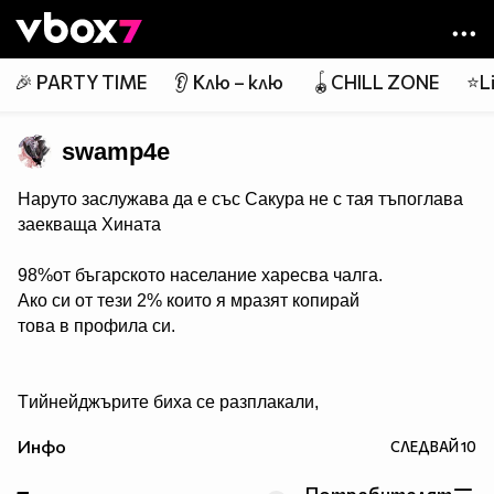
Member of
👾
🎉 PARTY TIME
👂 Клю – клю
🪀CHILL ZONE
⭐Li
swamp4e
Наруто заслужава да е със Сакура не с тая тъпоглава
заекваща Хината
98%от бъгарското населание харесва чалга.
Ако си от тези 2% които я мразят копирай
това в профила си.
Tийнейджърите биха се разплакали,
ако видят Джъстин Бийбър на покрива на ръба на
Инфо
СЛЕДВАЙ
10
небостъргач, готов да скочи всеки момент. Ако си от
тези, които биха седяли отстрани с пакет пуканки,