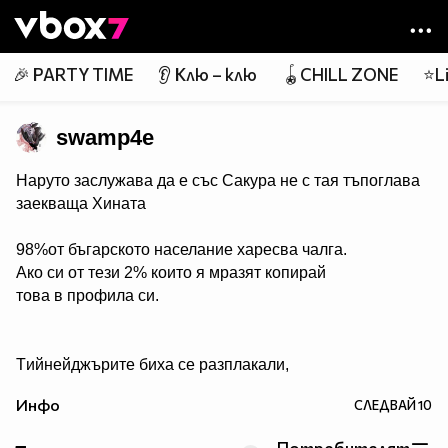
Member of
👾
🎉 PARTY TIME
👂 Клю – клю
🪀CHILL ZONE
⭐Li
swamp4e
Наруто заслужава да е със Сакура не с тая тъпоглава
заекваща Хината
98%от бъгарското населание харесва чалга.
Ако си от тези 2% които я мразят копирай
това в профила си.
Tийнейджърите биха се разплакали,
ако видят Джъстин Бийбър на покрива на ръба на
Инфо
СЛЕДВАЙ
10
небостъргач, готов да скочи всеки момент. Ако си от
тези, които биха седяли отстрани с пакет пуканки,