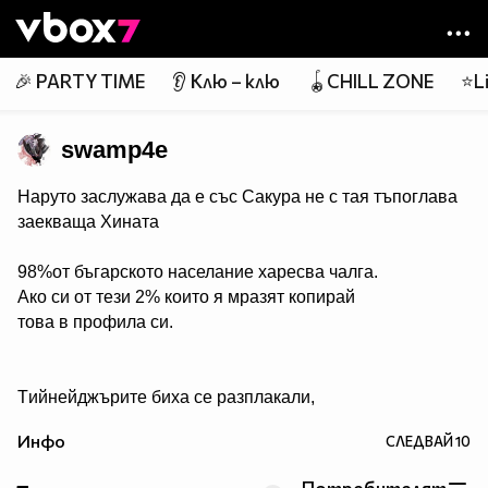
Member of
👾
🎉 PARTY TIME
👂 Клю – клю
🪀CHILL ZONE
⭐Li
swamp4e
Наруто заслужава да е със Сакура не с тая тъпоглава
заекваща Хината
98%от бъгарското населание харесва чалга.
Ако си от тези 2% които я мразят копирай
това в профила си.
Tийнейджърите биха се разплакали,
ако видят Джъстин Бийбър на покрива на ръба на
Инфо
СЛЕДВАЙ
10
небостъргач, готов да скочи всеки момент. Ако си от
тези, които биха седяли отстрани с пакет пуканки,