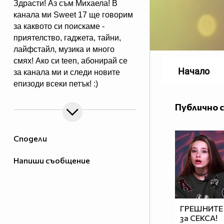
Здрасти! Аз съм Михаела! В
канала ми Sweet 17 ще говорим
за каквото си поискаме -
приятелство, гаджета, тайни,
лайфстайл, музика и много
смях! Ако си teen, абонирай се
Начало
за канала ми и следи новите
епизоди всеки петък! :)
Публично 
Сподели
Напиши съобщение
ГРЕШНИТЕ 
за СЕКСА!