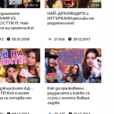
07:15
05:44
одишните
НАЙ-ДРАЗНЕЩИТЕ и
НИЯ VS.
ИЗТЪРКАНИ реплики на
СТТА! ft. Най-
родителите!
а ми приятелка!
72
05.01.2018
21 924
29.12.2017
08:29
05:33
йджърският АД -
Как да преживееш
Е! Кой е моят
раздялата и какво се
да се отърва от
случи с моето бивше
гадже
91
08.12.2017
26 435
01.12.2017