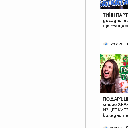
ТИЙН ПАРТИ
досадни т
ще срещн
28 826
ПОДАРЪЦИ
много ХРАН
ИЗЦЕПКИТЕ
коледните 
10 143