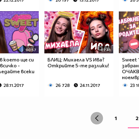
00:57
02:43
в което ще си
БЛИЦ: Михаела VS Ива?
Sweet 1
всичко -
Открийте 5-те разлики!
забран
Гледайте всеки
ОЧАКВ
ноемвр
28.11.2017
26 728
24.11.2017
23 1
1
2