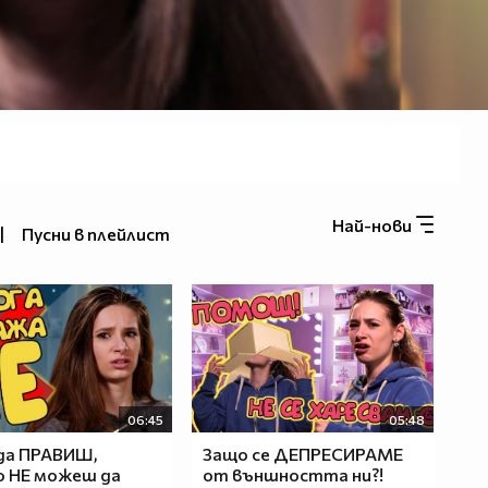
Най-нови
|
Пусни в плейлист
06:45
05:48
да ПРАВИШ,
Защо се ДЕПРЕСИРАМЕ
о НЕ можеш да
от външността ни?!