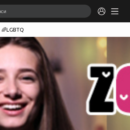
🌈LGBTQ