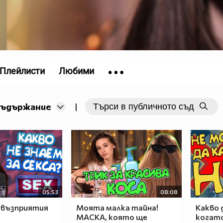
Плейлисти
Любими
съдържание
|
05:53
08:08
възприятия
Моята малка тайна!
Какво 
МАСКА, която ще
когат