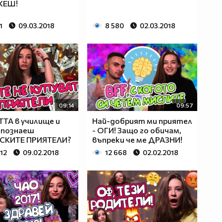
ЖЕШ!
1
09.03.2018
8 580
02.03.2018
09:14
09:57
ТА в училище и
Най-добрият ми приятел
 познаеш
- ОГИ! Защо го обичам,
СКИТЕ ПРИЯТЕЛИ?
въпреки че ме ДРАЗНИ!
12
09.02.2018
12 668
02.02.2018