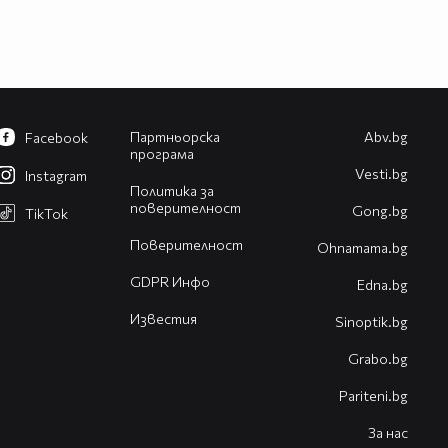
Партньорска
Abv.bg
Facebook
програма
Vesti.bg
Instagram
Политика за
поверителност
Gong.bg
TikTok
Поверителност
Оhnamama.bg
GDPR Инфо
Edna.bg
Известия
Sinoptik.bg
Grabo.bg
Pariteni.bg
За нас