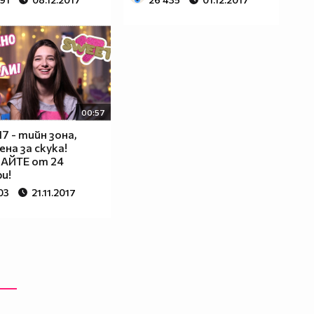
00:57
7 - тийн зона,
ена за скука!
АЙТЕ от 24
и!
03
21.11.2017