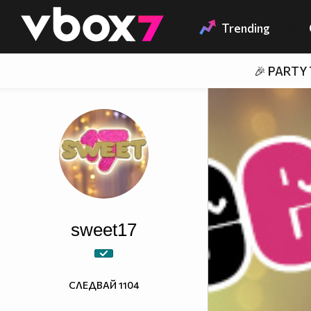
Member of
👾
Trending
🎉 PARTY
sweet17
СЛЕДВАЙ
1104