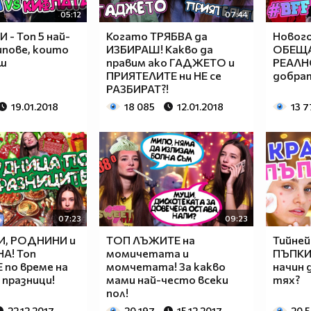
05:12
07:44
 - Топ 5 най-
Когато ТРЯБВА да
Новог
ипове, които
ИЗБИРАШ! Какво да
ОБЕЩА
еш
правим ако ГАДЖЕТО и
РЕАЛНО
ПРИЯТЕЛИТЕ ни НЕ се
добрат
РАЗБИРАТ?!
19.01.2018
18 085
12.01.2018
13 7
07:23
09:23
, РОДНИНИ и
ТОП ЛЪЖИТЕ на
Тийне
А! Топ
момичетата и
ПЪПКИТ
 по време на
момчетата! За какво
начин 
празници!
мами най-често всеки
тях?
пол!
22.12.2017
20 197
15.12.2017
20 5