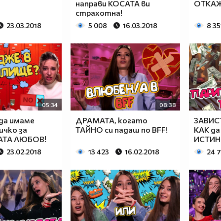
направи КОСАТА ви
ОТКА
страхотна!
23.03.2018
5 008
16.03.2018
8 35
05:34
08:38
да имаме
ДРАМАТА, когато
ЗАВИСТ
ичко за
ТАЙНО си падаш по BFF!
КАК да
ТА ЛЮБОВ!
ИСТИН
23.02.2018
13 423
16.02.2018
24 7