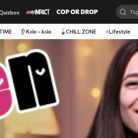
Quizbox
 TIME
👂 Клю – клю
🪀CHILL ZONE
⭐Lifestyle