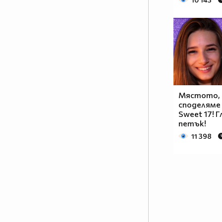
Мястото, 
споделяме 
Sweet 17! 
петък!
11 398