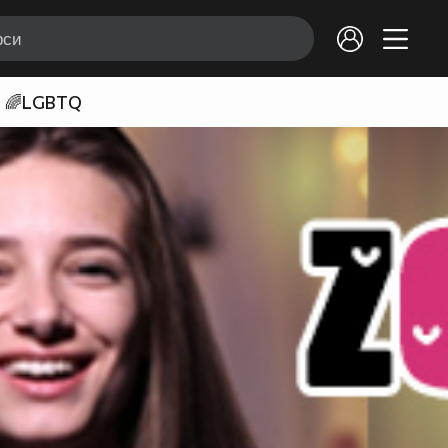
🌈LGBTQ