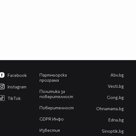
Партньорска
Abv.bg
Facebook
програма
Vesti.bg
Instagram
Политика за
поверителност
Gong.bg
TikTok
Поверителност
Оhnamama.bg
GDPR Инфо
Edna.bg
Известия
Sinoptik.bg