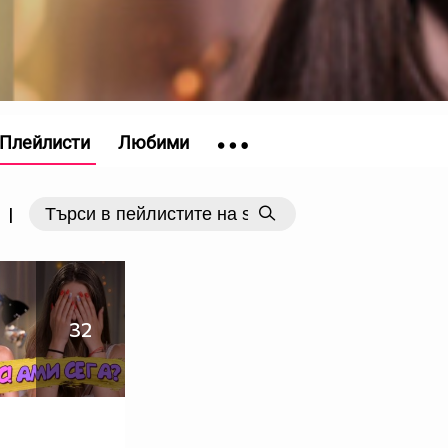
Плейлисти
Любими
|
32