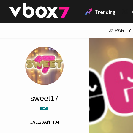
Member of
👾
Trending
🎉 PARTY
sweet17
СЛЕДВАЙ
1104