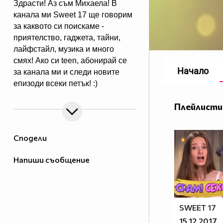
Здрасти! Аз съм Михаела! В
канала ми Sweet 17 ще говорим
за каквото си поискаме -
приятелство, гаджета, тайни,
лайфстайл, музика и много
смях! Ако си teen, абонирай се
Начало
за канала ми и следи новите
епизоди всеки петък! :)
Плейлисти
Сподели
Напиши съобщение
SWEET 17
15.12.2017