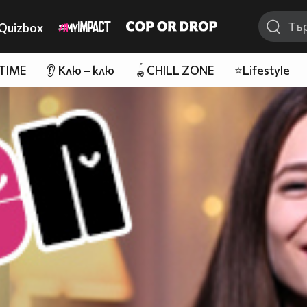
Quizbox
 TIME
👂 Клю – клю
🪀CHILL ZONE
⭐Lifestyle