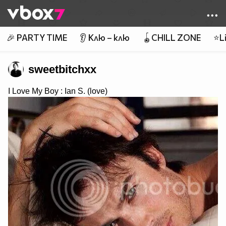
Member of
👾
🎉 PARTY TIME
👂 Клю – клю
🪀CHILL ZONE
⭐Li
sweetbitchxx
I Love My Boy : Ian S. (love)