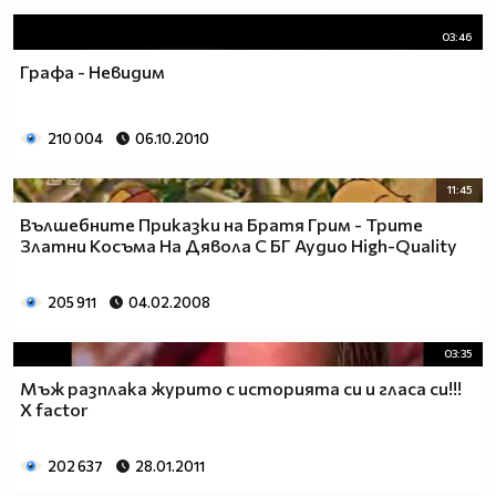
03:46
Графа - Невидим
210 004
06.10.2010
11:45
Вълшебните Приказки на Братя Грим - Трите
Златни Косъма На Дявола С БГ Аудио High-Quality
205 911
04.02.2008
03:35
Мъж разплака журито с историята си и гласа си!!!
X factor
202 637
28.01.2011