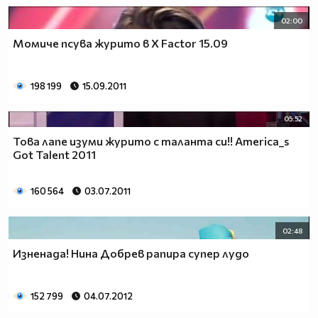
02:00
Момиче псува журито в X Factor 15.09
198 199
15.09.2011
05:52
Това лапе изуми журито с таланта си!! America_s
Got Talent 2011
160 564
03.07.2011
02:48
Изненада! Нина Добрев рапира супер лудо
152 799
04.07.2012