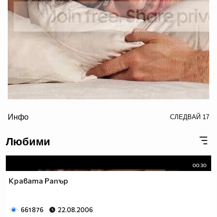
border="0" alt="ian somerhalder photo: Ian Somerhalder
Инфо
СЛЕДВАЙ
17
for Butch Hogan 2013
IanSomerhalderforButchHogan2013D_zpsfb763273.jpg"/>
Любими
00:30
Кравата Рапър
661 876
22.08.2006