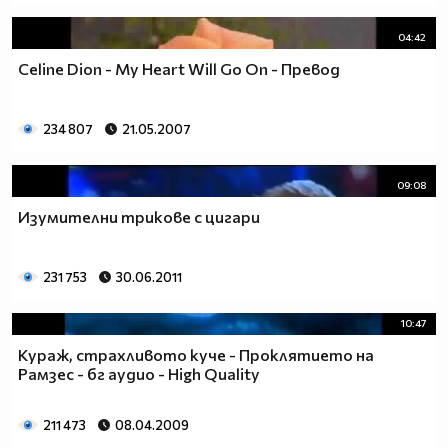
04:42
Celine Dion - My Heart Will Go On - Превод
234 807
21.05.2007
09:08
Изумителни трикове с цигари
231 753
30.06.2011
10:47
Кураж, страхливото куче - Проклятието на
Рамзес - бг аудио - High Quality
211 473
08.04.2009