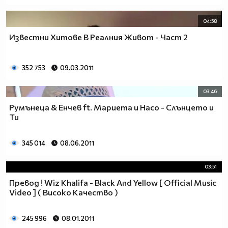
04:58
Известни Хитове В Реалния Живот - Част 2
352 753
09.03.2011
03:46
Румънеца & Енчев ft. Мариета и Насо - Слънцето и
Ти
345 014
08.06.2011
03:51
Превод ! Wiz Khalifa - Black And Yellow [ Official Music
Video ] ( Високо Качество )
245 996
08.01.2011