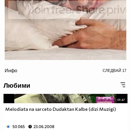
border="0" alt="ian somerhalder photo: Ian Somerhalder
Инфо
СЛЕДВАЙ
17
for Butch Hogan 2013
IanSomerhalderforButchHogan2013D_zpsfb763273.jpg"/>
Любими
01:47
Melodiata na sarceto Dudaktan Kalbe (dizi Muzigi)
50 065
23.06.2008