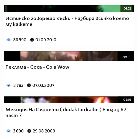
01:52
Истинско говорещо хъски - Разбира всичко което
му кажете
86 990
01.09.2010
00:36
Реклама - Coca - Cola Wow
2 783
07.03.2007
08:53
Мелодия На Сърцето ( dudaktan kalbe ) Епизод 67
част 7
3 690
29.08.2009