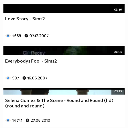
03:46
Love Story - Sims2
1 689
07.12.2007
04:05
Everybodys Fool - Sims2
997
16.06.2007
03:25
Selena Gomez & The Scene - Round and Round (hd)
(round and round)
14 741
27.06.2010