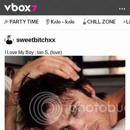
Member of
👾
🎉 PARTY TIME
👂 Клю – клю
🪀CHILL ZONE
⭐Li
sweetbitchxx
I Love My Boy : Ian S. (love)