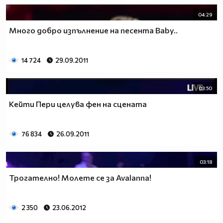
04:29
Много добро изпълнение на песента Baby..
14 724
29.09.2011
03:50
Кейти Пери целува фен на сцената
76 834
26.09.2011
03:18
Трогателно! Молете се за Avalanna!
2 350
23.06.2012