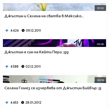
01:02
Джъстин и Селена на сватба в Мексико..
4 424
09.12.2011
00:36
Джъстин е син на Кейти Пери ;дд
4 588
02.12.2011
00:18
Селена Гомез се изчервява от Джъстин Бийбър ;д
4 453
28.01.2012