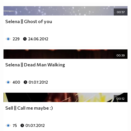
00:57
Selena || Ghost of you
229
24.06.2012
00:39
Selena || Dead Man Walking
400
01.07.2012
00:12
Sell || Call me maybe :)
75
01.07.2012