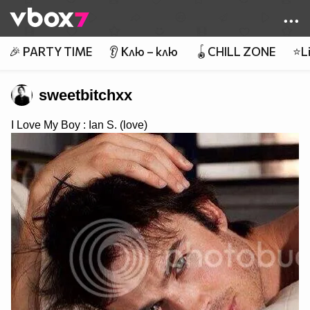
Member of
👾
🎉 PARTY TIME
👂 Клю – клю
🪀CHILL ZONE
⭐Li
sweetbitchxx
I Love My Boy : Ian S. (love)