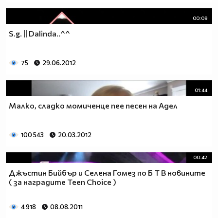
00:09
S.g. || Dalinda..^^
75
29.06.2012
01:44
Малко, сладко момиченце пее песен на Адел
100 543
20.03.2012
00:42
Джъстин Бийбър и Селена Гомез по Б Т В новините
( за наградите Teen Choice )
4 918
08.08.2011