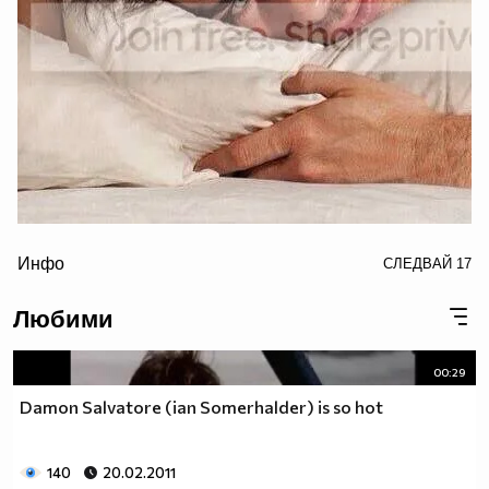
border="0" alt="ian somerhalder photo: Ian Somerhalder
Инфо
СЛЕДВАЙ
17
for Butch Hogan 2013
IanSomerhalderforButchHogan2013D_zpsfb763273.jpg"/>
Любими
00:29
Damon Salvatore (ian Somerhalder) is so hot
140
20.02.2011