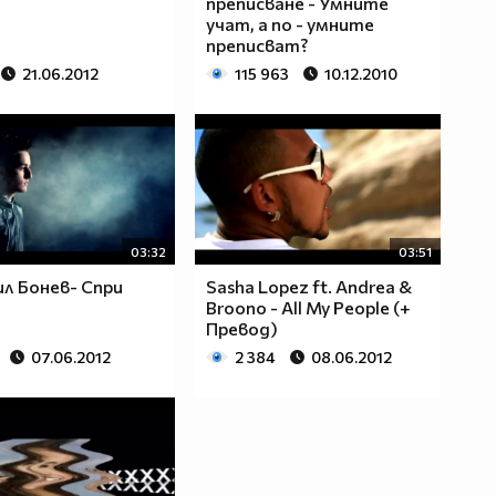
преписване - Умните
учат, а по - умните
преписват?
21.06.2012
115 963
10.12.2010
03:32
03:51
л Бонев- Спри
Sasha Lopez ft. Andrea &
Broono - All My People (+
Превод)
07.06.2012
2 384
08.06.2012