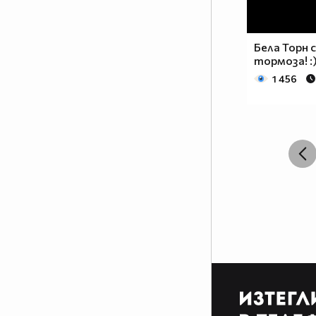
Бела Торн 
тормоза! :)
1 456