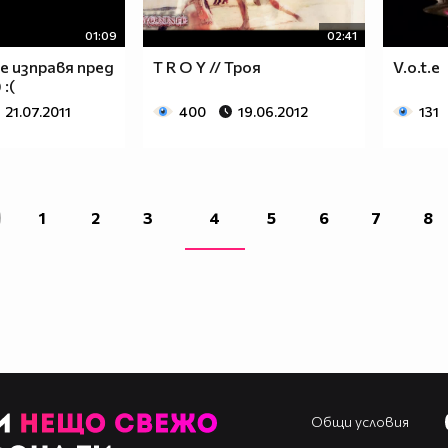
01:09
02:41
се изправя пред
T R O Y // Троя
V.o.t.e
 :(
21.07.2011
400
19.06.2012
131
1
2
3
4
5
6
7
8
Общи условия