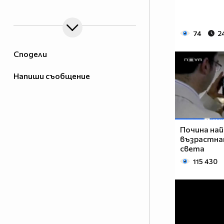
Hogan 2013
IanSomerhalderforButchHogan2013D_zpsfb763273.jpg"/>
74
2
Сподели
Напиши съобщение
Почина най
възрастна
света
115 430