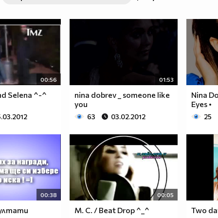
00:56
01:53
nd Selena ^-^
nina dobrev _ someone like
Nina Do
you
Eyes •
5.03.2012
63
03.02.2012
25
00:38
00:05
зултати
M. C. / Beat Drop ^_^
Two day