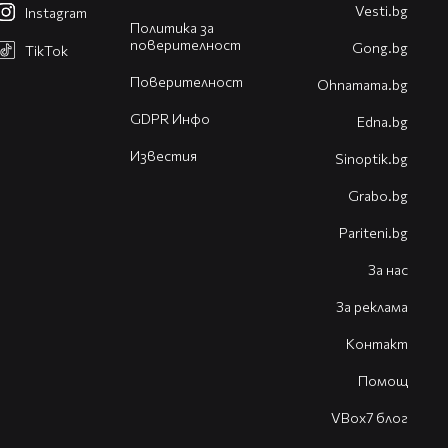
Vesti.bg
Instagram
Политика за
поверителност
Gong.bg
TikTok
Поверителност
Оhnamama.bg
GDPR Инфо
Edna.bg
Известия
Sinoptik.bg
Grabo.bg
Pariteni.bg
За нас
За реклама
Контакт
Помощ
VBox7 блог