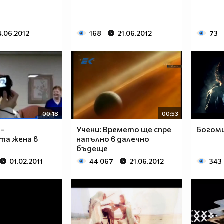
4.06.2012
168
21.06.2012
73
00:18
00:53
 -
Учени: Времето ще спре
Богоми
та жена в
напълно в далечно
бъдеще
01.02.2011
44 067
21.06.2012
343