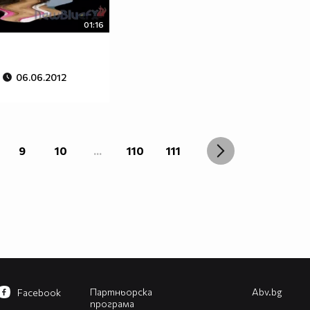
01:16
06.06.2012
9
10
...
110
111
Партньорска
Abv.bg
Facebook
програма