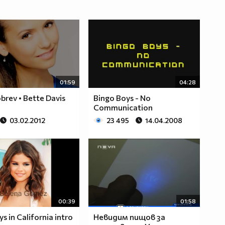
01:59
04:28
brev • Bette Davis
Bingo Boys - No
Communication
03.02.2012
23 495
14.04.2008
00:39
01:58
s in California intro
Невидим пищов за