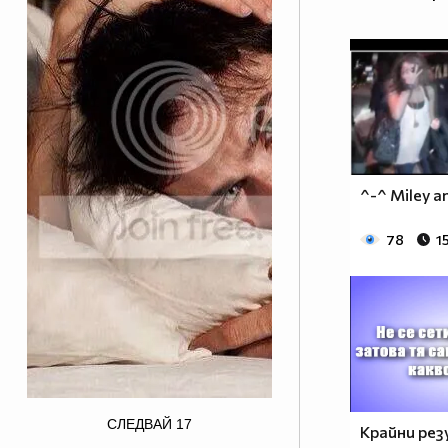
^-^ Miley a
78
1
border="0" alt="ian somerhalder
СЛЕДВАЙ
17
Крайни ре
photo: Ian Somerhalder for Butch