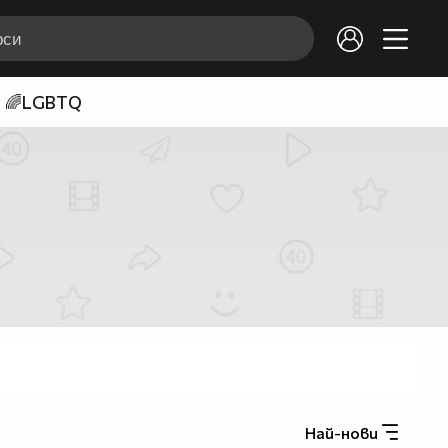
🌈LGBTQ
Най-нови