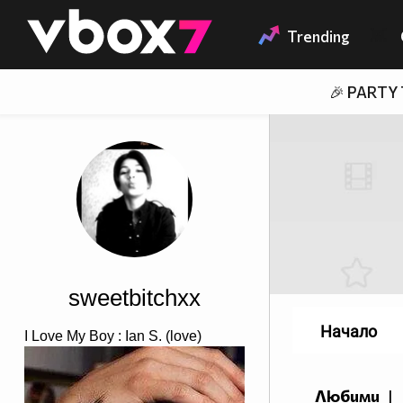
Member of
👾
Trending
🎉 PARTY
sweetbitchxx
Начало
I Love My Boy : Ian S. (love)
Любими
|