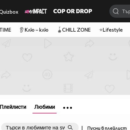
Quizbox
 TIME
👂 Клю – клю
🪀CHILL ZONE
⭐Lifestyle
Плейлисти
Любими
|
Пусни в плейлист