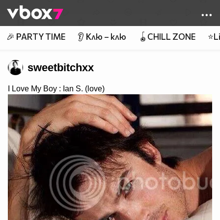
Member of
👾
🎉 PARTY TIME
👂 Клю – клю
🪀CHILL ZONE
⭐Li
sweetbitchxx
I Love My Boy : Ian S. (love)