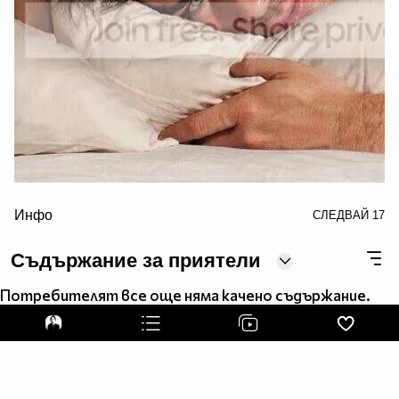
border="0" alt="ian somerhalder photo: Ian Somerhalder
Инфо
СЛЕДВАЙ
17
for Butch Hogan 2013
IanSomerhalderforButchHogan2013D_zpsfb763273.jpg"/>
Съдържание за приятели
Потребителят все още няма качено съдържание.