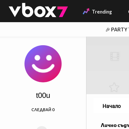
Member of
👾
Trending
🎉 PARTY
t00u
Начало
СЛЕДВАЙ
0
Лично съд