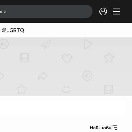
🌈LGBTQ
Най-нови