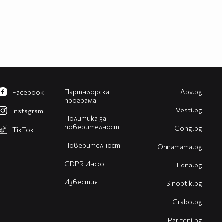
Партньорска
Abv.bg
Facebook
програма
Vesti.bg
Instagram
Политика за
поверителност
Gong.bg
TikTok
Поверителност
Оhnamama.bg
GDPR Инфо
Edna.bg
Известия
Sinoptik.bg
Grabo.bg
Pariteni.bg