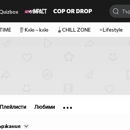
Quizbox
 TIME
👂 Клю – клю
🪀CHILL ZONE
⭐Lifestyle
Плейлисти
Любими
ържание