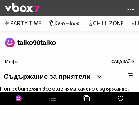
Member of
👾
🎉 PARTY TIME
👂 Клю – клю
🪀CHILL ZONE
⭐Li
taiko90taiko
Инфо
СЛЕДВАЙ
0
Съдържание за приятели
Потребителят все още няма качено съдържание.