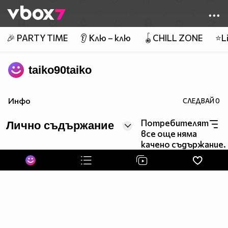
Member of
👾
🎉 PARTY TIME
👂 Клю – клю
🪀CHILL ZONE
⭐Li
taiko90taiko
Инфо
СЛЕДВАЙ
0
Потребителят
Лично съдържание
все още няма
качено съдържание.