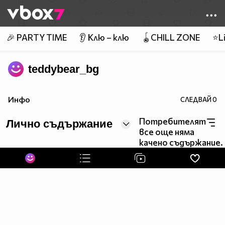
Member of
👾
🎉 PARTY TIME
👂 Клю – клю
🪀CHILL ZONE
⭐Li
teddybear_bg
Инфо
СЛЕДВАЙ
0
Потребителят
Лично съдържание
все още няма
качено съдържание.