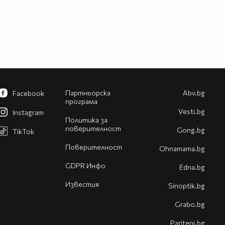
Партньорска
Abv.bg
Facebook
програма
Vesti.bg
Instagram
Политика за
поверителност
Gong.bg
TikTok
Поверителност
Оhnamama.bg
GDPR Инфо
Edna.bg
Известия
Sinoptik.bg
Grabo.bg
Pariteni.bg