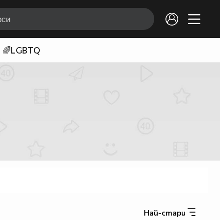
🌈LGBTQ
Най-стари