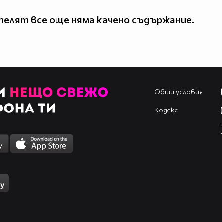
елят все още няма качено съдържание.
Общи условия
Кодекс