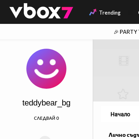
Member of
👾
Trending
🎉 PARTY
teddybear_bg
Начало
СЛЕДВАЙ
0
Лично съд