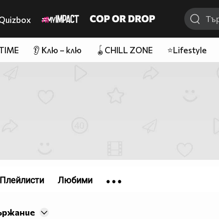
Quizbox
 TIME
👂 Клю – клю
🪀CHILL ZONE
⭐Lifestyle
Плейлисти
Любими
ържание