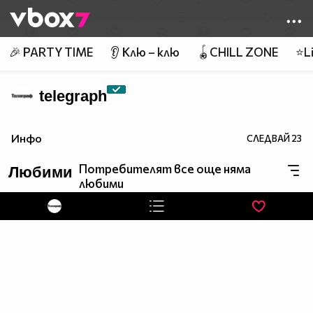
Member of
👾
🎉 PARTY TIME
👂 Клю – клю
🪀CHILL ZONE
⭐Li
telegraph
Инфо
СЛЕДВАЙ
23
Потребителят все още няма
Любими
любими