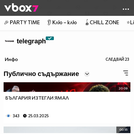
Member of
👾
🎉 PARTY TIME
👂 Клю – клю
🪀CHILL ZONE
⭐Li
telegraph
Инфо
СЛЕДВАЙ
23
Публично съдържание
20:09
БЪЛГАРИЯ ИЗТЕГЛИ ЯМАЛ
343
25.03.2025
00:55