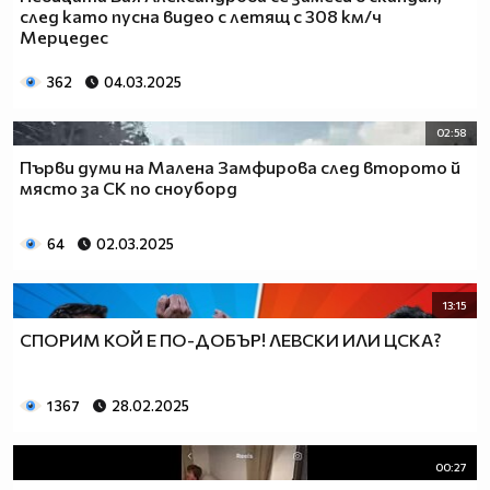
след като пусна видео с летящ с 308 км/ч
Мерцедес
362
04.03.2025
02:58
Първи думи на Малена Замфирова след второто й
място за СК по сноуборд
64
02.03.2025
13:15
СПОРИМ КОЙ Е ПО-ДОБЪР! ЛЕВСКИ ИЛИ ЦСКА?
1 367
28.02.2025
00:27