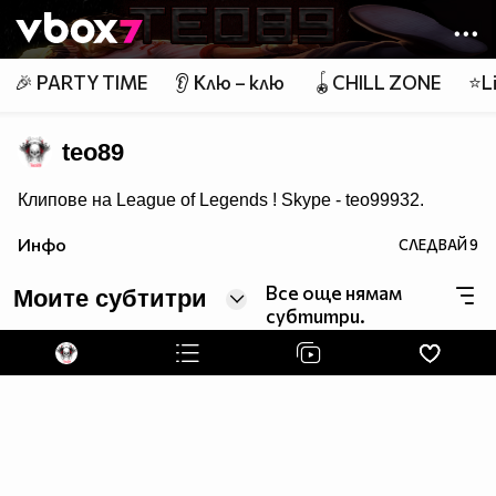
Member of
👾
🎉 PARTY TIME
👂 Клю – клю
🪀CHILL ZONE
⭐Li
teo89
Клипове на League of Legends ! Skype - teo99932.
Инфо
СЛЕДВАЙ
9
Все още нямам
Моите субтитри
субтитри.