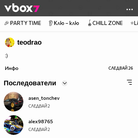
Member of
👾
🎉 PARTY TIME
👂 Клю – клю
🪀CHILL ZONE
⭐Li
teodrao
:)
Инфо
СЛЕДВАЙ
26
Последователи
asen_tonchev
СЛЕДВАЙ
2
alex98765
СЛЕДВАЙ
2