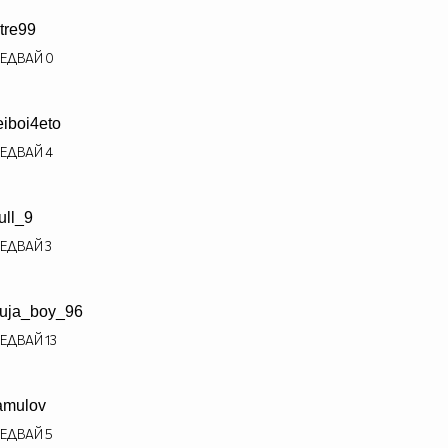
tre99
ЕДВАЙ
0
eiboi4eto
ЕДВАЙ
4
ull_9
ЕДВАЙ
3
uja_boy_96
ЕДВАЙ
13
amulov
ЕДВАЙ
5