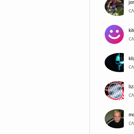
jo
СЛ
ki
СЛ
kl
СЛ
li
СЛ
mo
СЛ