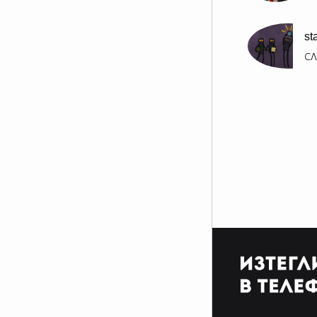
st
СЛ