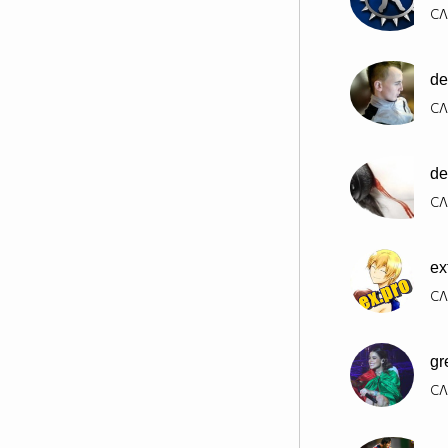
СЛ
de
СЛ
de
СЛ
ex
СЛ
gr
СЛ