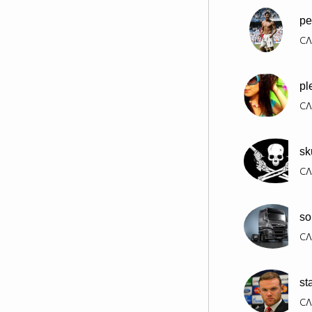
pe
СЛ
pl
СЛ
sk
СЛ
so
СЛ
st
СЛ