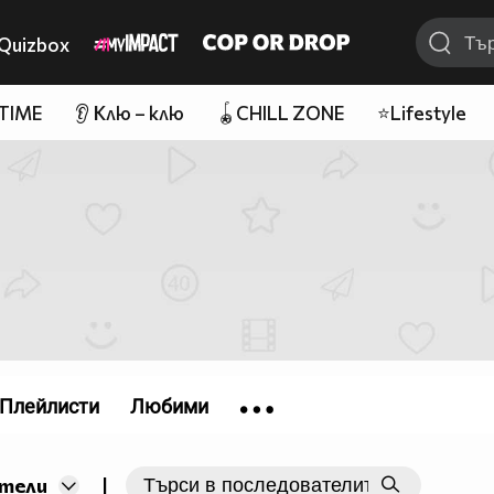
Quizbox
 TIME
👂 Клю – клю
🪀CHILL ZONE
⭐Lifestyle
Плейлисти
Любими
|
тели