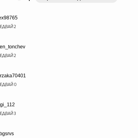
ex98765
ЕДВАЙ
2
en_tonchev
ЕДВАЙ
2
rzaka70401
ЕДВАЙ
0
gi_112
ЕДВАЙ
3
bgsrvs