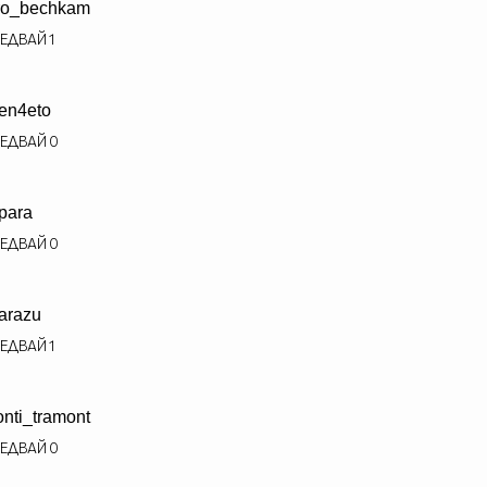
ro_bechkam
ЕДВАЙ
1
ten4eto
ЕДВАЙ
0
ipara
ЕДВАЙ
0
zarazu
ЕДВАЙ
1
nti_tramont
ЕДВАЙ
0