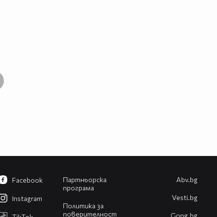
Партньорска
Abv.bg
Facebook
програма
Vesti.bg
Instagram
Политика за
поверителност
Gong.bg
TikTok