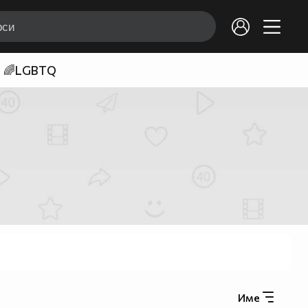
🌈LGBTQ
Име