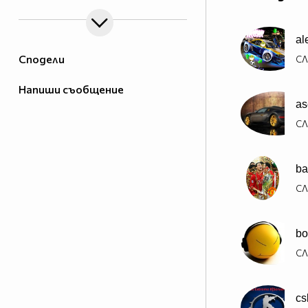
al
Сподели
СЛ
Напиши съобщение
as
СЛ
ba
СЛ
bo
СЛ
cs