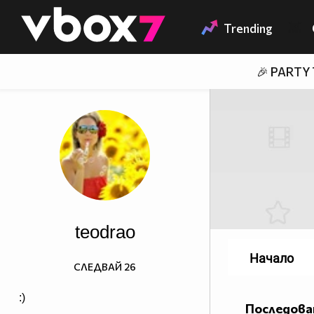
Member of
👾
Trending
🎉 PARTY
teodrao
Начало
СЛЕДВАЙ
26
:)
Последова