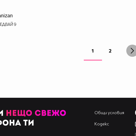
anizan
ЕДВАЙ
9
1
2
Общи условия
Кодекс