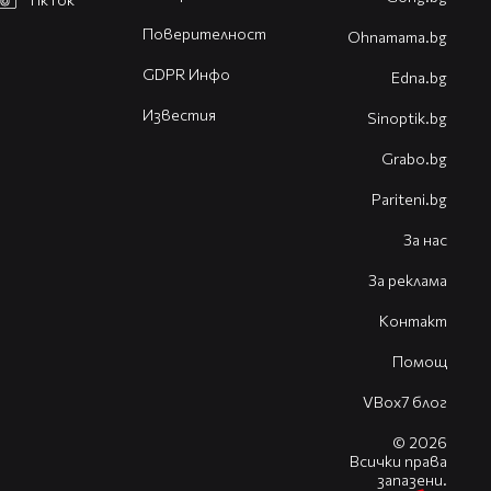
Поверителност
Оhnamama.bg
GDPR Инфо
Edna.bg
Известия
Sinoptik.bg
Grabo.bg
Pariteni.bg
За нас
За реклама
Контакт
Помощ
VBox7 блог
© 2026
Всички права
запазени.