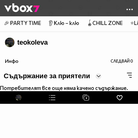
Member of
👾
🎉 PARTY TIME
👂 Клю – клю
🪀CHILL ZONE
⭐Li
teokoleva
Инфо
СЛЕДВАЙ
0
Съдържание за приятели
Потребителят все още няма качено съдържание.