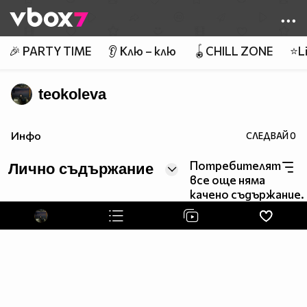
Member of
👾
🎉 PARTY TIME
👂 Клю – клю
🪀CHILL ZONE
⭐Li
teokoleva
Инфо
СЛЕДВАЙ
0
Потребителят
Лично съдържание
все още няма
качено съдържание.