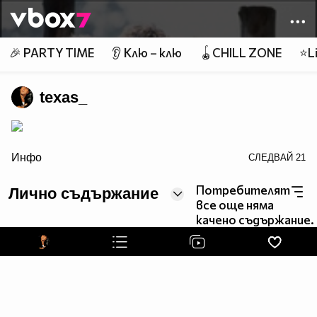
Member of
👾
🎉 PARTY TIME
👂 Клю – клю
🪀CHILL ZONE
⭐Li
texas_
border="0">
Инфо
СЛЕДВАЙ
21
Потребителят
Лично съдържание
все още няма
качено съдържание.