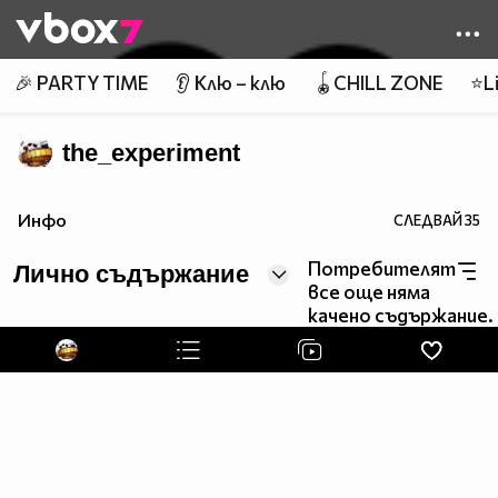
Member of
👾
🎉 PARTY TIME
👂 Клю – клю
🪀CHILL ZONE
⭐Li
the_experiment
Инфо
СЛЕДВАЙ
35
Потребителят
Лично съдържание
все още няма
качено съдържание.