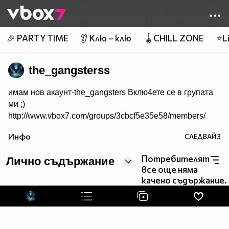
Member of
👾
🎉 PARTY TIME
👂 Клю – клю
🪀CHILL ZONE
⭐Li
the_gangsterss
имам нов акаунт-the_gangsters Вклю4ете се в групата
ми ;)
http://www.vbox7.com/groups/3cbcf5e35e58/members/
Инфо
СЛЕДВАЙ
3
Потребителят
Лично съдържание
все още няма
качено съдържание.