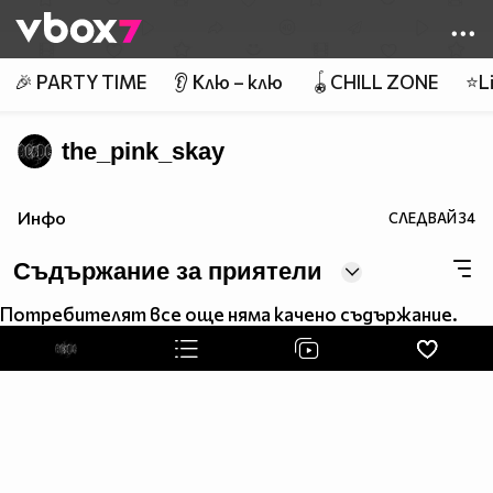
Member of
👾
🎉 PARTY TIME
👂 Клю – клю
🪀CHILL ZONE
⭐Li
the_pink_skay
Инфо
СЛЕДВАЙ
34
Съдържание за приятели
Потребителят все още няма качено съдържание.