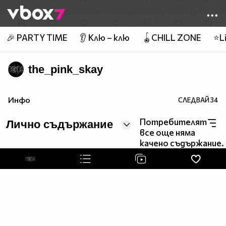
Member of
👾
🎉 PARTY TIME
👂 Клю – клю
🪀CHILL ZONE
⭐Li
the_pink_skay
Инфо
СЛЕДВАЙ
34
Потребителят
Лично съдържание
все още няма
качено съдържание.