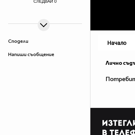
СЛЕДВАЙ
0
border=0>
Сподели
Начало
Напиши съобщение
Лично съд
Потребит