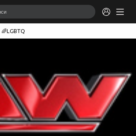
🌈LGBTQ