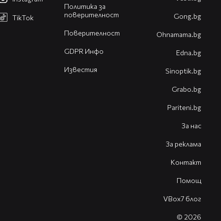
Политика за
поверителност
Gong.bg
TikTok
Поверителност
Оhnamama.bg
GDPR Инфо
Edna.bg
Известия
Sinoptik.bg
Grabo.bg
Pariteni.bg
За нас
За реклама
Контакт
Помощ
VBox7 блог
© 2026