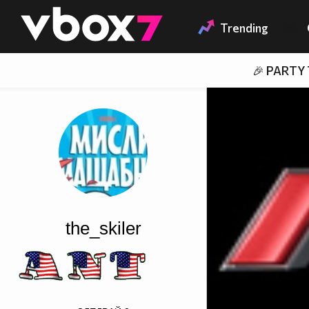
Member of
👾
Trending
🎉 PARTY
the_skiler