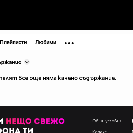
Плейлисти
Любими
ържание
елят все още няма качено съдържание.
Общи условия
Кодекс