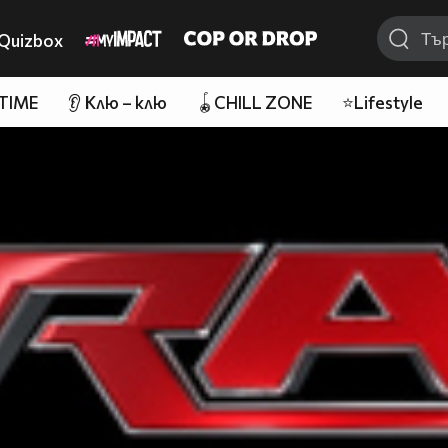
Quizbox
 TIME
👂 Клю – клю
🪀CHILL ZONE
⭐Lifestyle