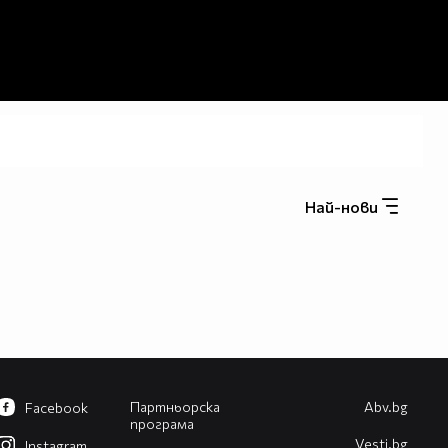
Най-нови
Партньорска
Abv.bg
Facebook
програма
Vesti.bg
Instagram