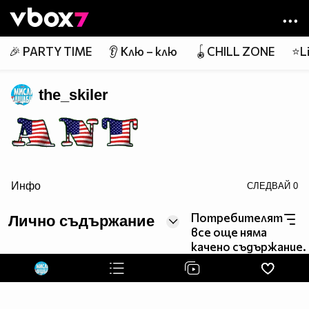
Member of
👾
🎉 PARTY TIME
👂 Клю – клю
🪀CHILL ZONE
⭐Li
the_skiler
Инфо
СЛЕДВАЙ
0
border=0>
Потребителят
Лично съдържание
все още няма
качено съдържание.