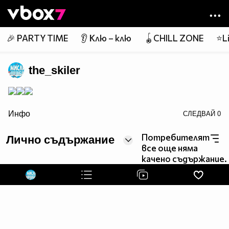
Member of
👾
🎉 PARTY TIME
👂 Клю – клю
🪀CHILL ZONE
⭐Li
the_skiler
border=0>
Инфо
СЛЕДВАЙ
0
Потребителят
Лично съдържание
все още няма
качено съдържание.