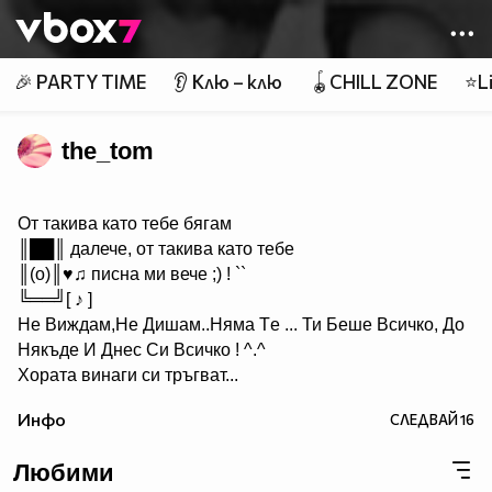
Member of
👾
🎉 PARTY TIME
👂 Клю – клю
🪀CHILL ZONE
⭐Li
the_tom
От такива като тебе бягам
║██║ далече, от такива като тебе
║(o)║♥♫ писна ми вече ;) ! ``
╚══╝[ ♪ ]
Не Виждам,Hе Дишам..Hяма Tе ... Ти Беше Всичко, До
Някъде И Днес Си Всичкo ! ^.^
Хората винаги си тръгват...
Идват, когато не ги чакаш и си отиват, когато имаш най-
Инфо
СЛЕДВАЙ
16
голяма нужда от тях!И... ако наистина цените нещо, не
го оставяйте просто да си тръгне, защото в повече
Любими
случаи няма да се върне....